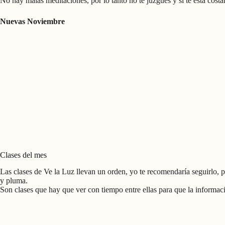
No hay malas meditaciones, por lo tanto no te juzgues y si te está costa
Nuevas Noviembre
Clases del mes
Las clases de Ve la Luz llevan un orden, yo te recomendaría seguirlo, pe
y pluma.
Son clases que hay que ver con tiempo entre ellas para que la informació