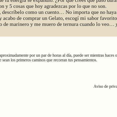
e tu energía se expandió. ¿Por qué crees que pasó dura
on y 5 cosas que hoy agradezcas por lo que no son.
z, descríbelo como un cuento… No importa que no haya 
acabo de comprar un Gelato, escogí mi sabor favorito,
ito de marinero y me muero de ternura cuando lo veo…
proximadamente por un par de horas al día, puede ser mientras haces ot
ue sean los primeros caminos que recorran tus pensamientos.
Aviso de priv