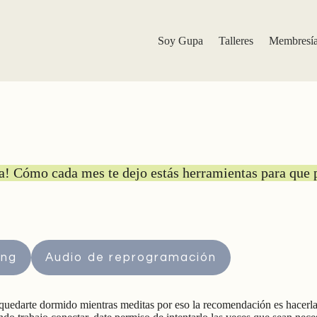
Soy Gupa
Talleres
Membresí
! Cómo cada mes te dejo estás herramientas para que p
ing
Audio de reprogramación
quedarte dormido mientras meditas por eso la recomendación es hacerlas