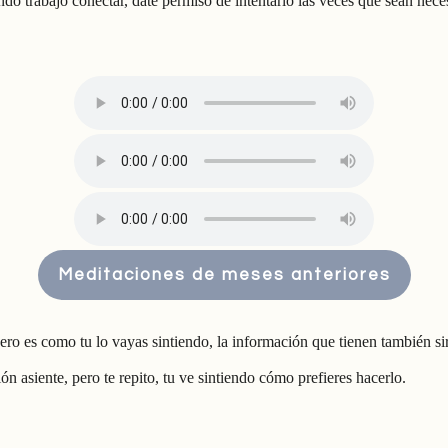
ndo trabajo conectar, date permiso de intentarlo las veces que sean neces
Meditaciones de meses anteriores
ro es como tu lo vayas sintiendo, la información que tienen también sirv
n asiente, pero te repito, tu ve sintiendo cómo prefieres hacerlo.