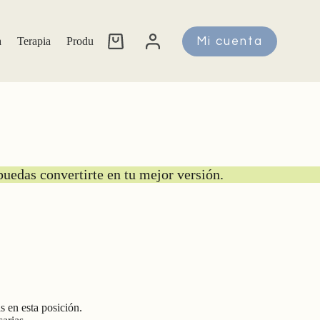
a
Terapia
Productos
Cursos
Mi cuenta
uedas convertirte en tu mejor versión.
 en esta posición.