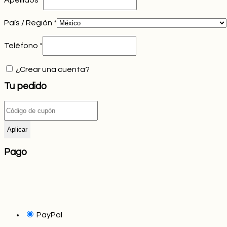
País / Región
*
Teléfono
*
¿Crear una cuenta?
Tu pedido
Aplicar
Pago
PayPal