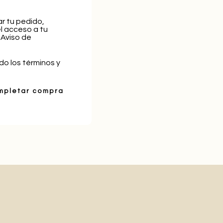
r tu pedido,
l acceso a tu
 Aviso de
do los términos y
mpletar compra