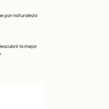
ue por naturaleza
scubrir la mejor
o