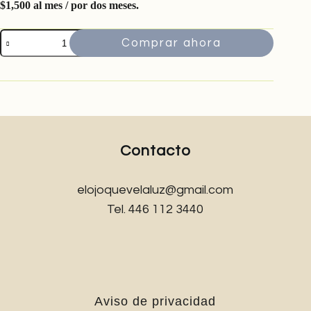
$1,500 al mes / por dos meses.
Reencuentro
Comprar ahora
cantidad
Contacto
elojoquevelaluz@gmail.com
Tel. 446 112 3440
Aviso de privacidad