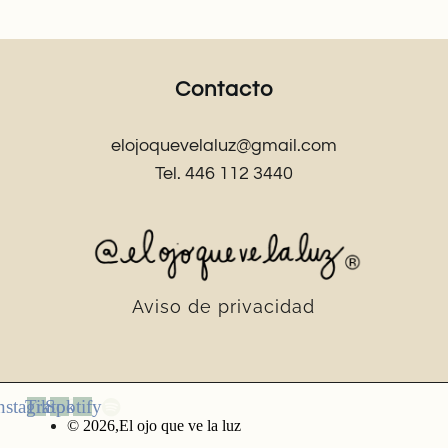
Contacto
elojoquevelaluz@gmail.com
Tel. 446 112 3440
Aviso de privacidad
nstagram
Tiktok
Spotify
© 2026,El ojo que ve la luz