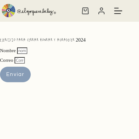
Saltar
al
Carro
contenido
de
compra
EJERCICIO PARA CERRAR HONRAR Y AGRADECER 2024
Nombre
Correo
Enviar