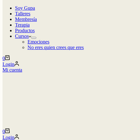
Soy Gupa
Talleres
Membresía
Terapia
Productos
Cursos
Emociones
No eres quien crees que eres
Carro
0
de
Login
compra
Mi cuenta
Carro
0
de
Login